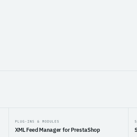
ελιών από το Skroutz Smart Cart.
 με 100% λογιστική ακρίβεια, τα
logistics λειτουργούν
βάσεις.
PLUG-INS & MODULES
XML Feed Manager for PrestaShop