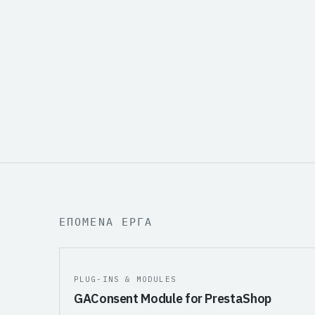
Πλήρης αυτοματοποίηση της ροής παραγγ
Οι παραγγελίες καταχωρούνται ακαριαία
αποθέματα συγχρονίζονται σωστά και τα 
απομονωμένα χωρίς χειροκίνητες παρεμ
ΕΠΟΜΕΝΑ ΕΡΓΑ
PLUG-INS & MODULES
GAConsent Module for PrestaShop