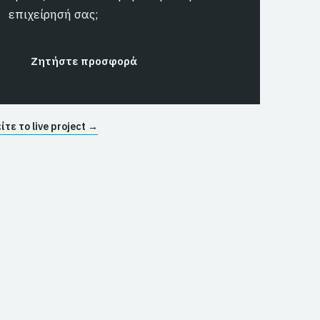
επιχείρησή σας;
Ζητήστε προσφορά
ίτε το live project →