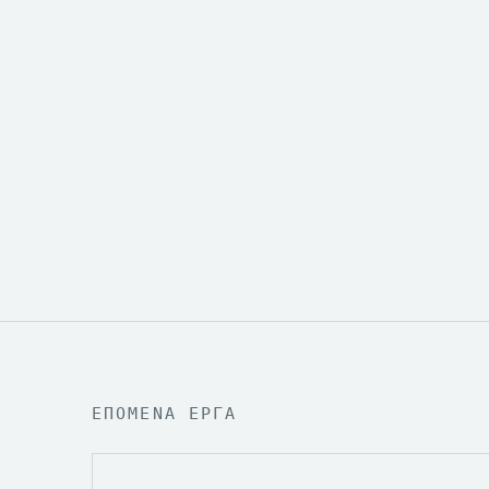
Ένας αυτοματοποιημένος, "set-and-forg
λειτουργεί χωρίς ανθρώπινη παρέμβαση,
προϊόντων από τα marketplaces και διατ
σε εξαιρετικά επίπεδα.
ΕΠΟΜΕΝΑ ΕΡΓΑ